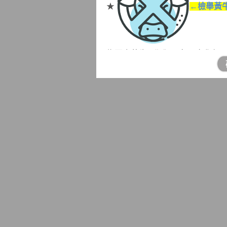
★
←檢舉黃
為因應黃牛票猖獗現象，文化部
民眾妥善蒐證後得以書面、言詞
機關進行檢舉，因此於新北舉辦者
文化部及教育部考量民眾檢舉時
形，另設有檢舉黃牛網站專區開
轄規定視檢舉運動賽事或活動之
★本所對面停車場(瑞芳消防隊前
有停車需求，請至
「瑞芳區立體停
★本市配合內政部逐年增加開放
廣
使用自然人憑證線上申辦多項
https://www.ris.gov.tw/app/portal/260
（網址為
https://www.ris.gov.tw/app/
先行預約申辦時段，以減少現場
★【人籍合一】：
杜絕虛報遷徙
★提醒您，最近詐騙電話猖獗
，
眾確認姓名、身分證字號、出生